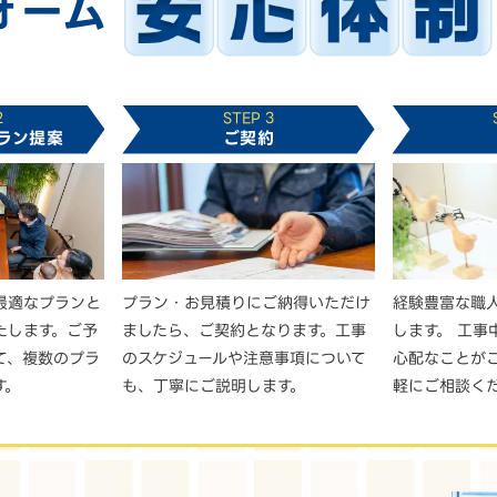
ォーム
2
STEP 3
ラン提案
ご契約
最適なプランと
プラン・お見積りにご納得いただけ
経験豊富な職
たします。ご予
ましたら、ご契約となります。工事
します。 工事
て、複数のプラ
のスケジュールや注意事項について
心配なことが
す。
も、丁寧にご説明します。
軽にご相談く