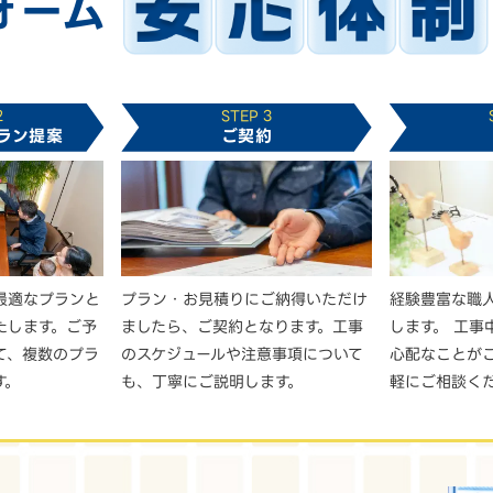
ォーム
2
STEP 3
ラン提案
ご契約
最適なプランと
プラン・お見積りにご納得いただけ
経験豊富な職
たします。ご予
ましたら、ご契約となります。工事
します。 工事
て、複数のプラ
のスケジュールや注意事項について
心配なことが
す。
も、丁寧にご説明します。
軽にご相談く