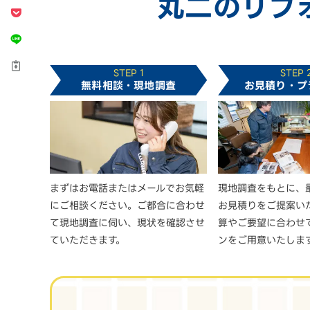
丸二のリフ
STEP 1
STEP 
無料相談・現地調査
お見積り・プ
まずはお電話またはメールでお気軽
現地調査をもとに、
にご相談ください。ご都合に合わせ
お見積りをご提案い
て現地調査に伺い、現状を確認させ
算やご要望に合わせ
ていただきます。
ンをご用意いたしま