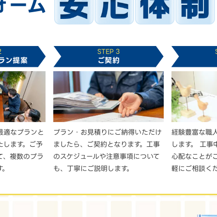
ォーム
2
STEP 3
ラン提案
ご契約
最適なプランと
プラン・お見積りにご納得いただけ
経験豊富な職
たします。ご予
ましたら、ご契約となります。工事
します。 工事
て、複数のプラ
のスケジュールや注意事項について
心配なことが
す。
も、丁寧にご説明します。
軽にご相談く