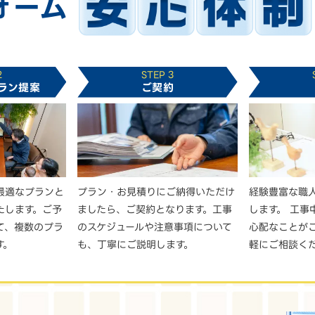
ォーム
2
STEP 3
ラン提案
ご契約
最適なプランと
プラン・お見積りにご納得いただけ
経験豊富な職
たします。ご予
ましたら、ご契約となります。工事
します。 工事
て、複数のプラ
のスケジュールや注意事項について
心配なことが
す。
も、丁寧にご説明します。
軽にご相談く