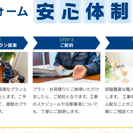
ォーム
2
STEP 3
ラン提案
ご契約
最適なプランと
プラン・お見積りにご納得いただけ
経験豊富な職
たします。ご予
ましたら、ご契約となります。工事
します。 工事
て、複数のプラ
のスケジュールや注意事項について
心配なことが
す。
も、丁寧にご説明します。
軽にご相談く