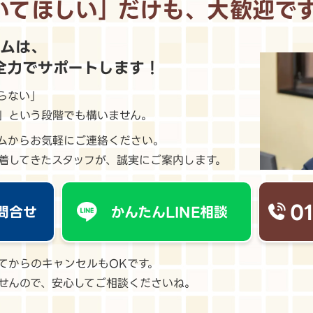
いてほしい｣
だけも、大歓迎で
ームは、
全力でサポートします！
らない」
」という段階でも構いません。
ームからお気軽にご連絡ください。
着してきたスタッフが、誠実にご案内します。
0
問合せ
かんたんLINE相談
てからのキャンセルもOKです。
せんので、安心してご相談くださいね。