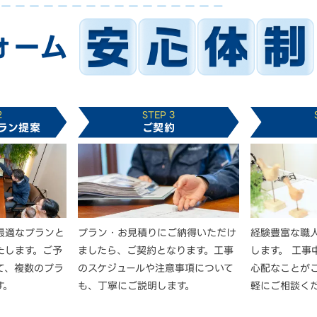
ォーム
2
STEP 3
ラン提案
ご契約
最適なプランと
プラン・お見積りにご納得いただけ
経験豊富な職
たします。ご予
ましたら、ご契約となります。工事
します。 工事
て、複数のプラ
のスケジュールや注意事項について
心配なことが
す。
も、丁寧にご説明します。
軽にご相談く