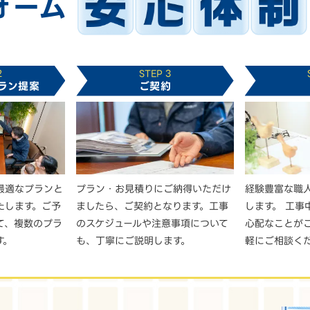
ォーム
2
STEP 3
ラン提案
ご契約
最適なプランと
プラン・お見積りにご納得いただけ
経験豊富な職
たします。ご予
ましたら、ご契約となります。工事
します。 工事
て、複数のプラ
のスケジュールや注意事項について
心配なことが
す。
も、丁寧にご説明します。
軽にご相談く