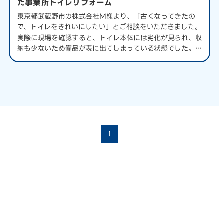
た事業所トイレリフォーム
東京都武蔵野市の株式会社M様より、「古くなってきたの
で、トイレをきれいにしたい」とご相談をいただきました。
実際に現場を確認すると、トイレ本体には劣化が見られ、収
納も少ないため備品が表に出てしまっている状態でした。手
洗いスペースもやや窮屈で、全体的に「使いづらさ」を感じ
ました。 今回は、見た目をきれいにす…
1